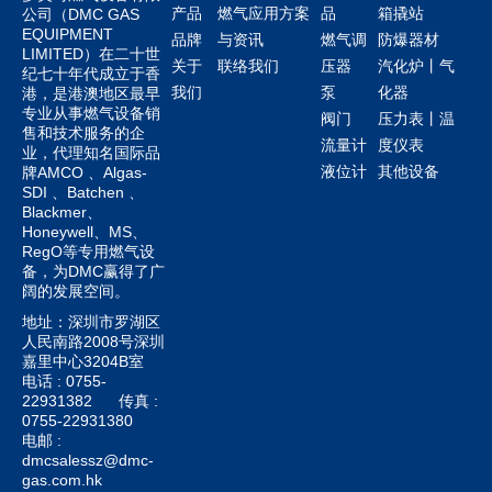
产品
燃气应用方案
品
箱撬站
公司（DMC GAS
EQUIPMENT
品牌
与资讯
燃气调
防爆器材
LIMITED）在二十世
关于
联络我们
压器
汽化炉丨气
纪七十年代成立于香
我们
泵
化器
港，是港澳地区最早
专业从事燃气设备销
阀门
压力表丨温
售和技术服务的企
流量计
度仪表
业，代理知名国际品
液位计
其他设备
牌AMCO 、Algas-
SDI 、Batchen 、
Blackmer、
Honeywell、MS、
RegO等专用燃气设
备，为DMC赢得了广
阔的发展空间。
地址：深圳市罗湖区
人民南路2008号深圳
嘉里中心3204B室
电话 : 0755-
22931382
传真 :
0755-22931380
电邮 :
dmcsalessz@dmc-
gas.com.hk